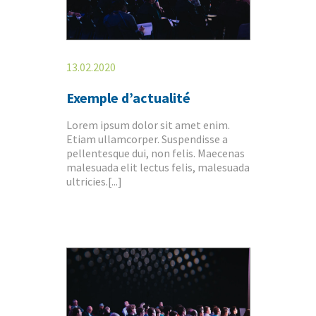
13.02.2020
Exemple d’actualité
Lorem ipsum dolor sit amet enim.
Etiam ullamcorper. Suspendisse a
pellentesque dui, non felis. Maecenas
malesuada elit lectus felis, malesuada
ultricies.[...]