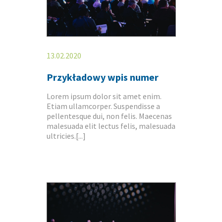
13.02.2020
Przykładowy wpis numer
Lorem ipsum dolor sit amet enim.
Etiam ullamcorper. Suspendisse a
pellentesque dui, non felis. Maecenas
malesuada elit lectus felis, malesuada
ultricies.[...]