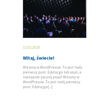
12.02.2020
Witaj, świecie!
Witamy w WordPressie. To jest twój
pierwszy post. Edytuj go lub usuń, a
następnie zacznij pisać! Witamy w
WordPressie. To jest twój pierwszy
post. Edytuj go[...]