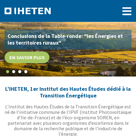
Conclusions de la Table-ronde: "les Énergies et
les territoires ruraux"
EN SAVOIR PLUS
L’IHETEN, 1er Institut des Hautes Études dédié à la
Transition Énergétique
L’Institut des Hautes Études de la Transition Énergétique est
né de l’initiative commune de l’IPVF (Institut Photovoltaïque
d’Ile-de-France) et de l’éco-organisme SOREN, en
partenariat avec plusieurs organismes d’excellence dans le
domaine de la recherche publique et de l’industrie de
l’énergie.